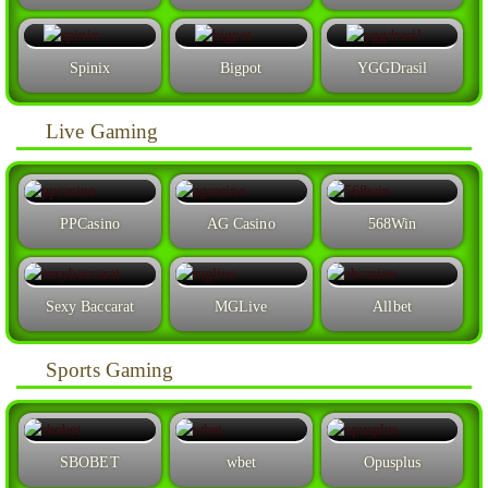
Spinix
Bigpot
YGGDrasil
Live Gaming
PPCasino
AG Casino
568Win
Sexy Baccarat
MGLive
Allbet
Sports Gaming
SBOBET
wbet
Opusplus